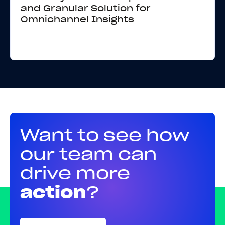
and Granular Solution for
Omnichannel Insights
Want to see how
our team can
drive more
action
?