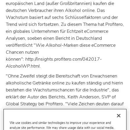
europäischen Land (außer Großbritannien) kaufen die
deutschen Verbraucher ihren Alkohol online. Das
Wachstum basiert auf sechs Schlüsselfaktoren und der
Trend wird sich fortsetzen. Zu diesem Thema hat Profitero,
ein globales Unternehmen für Echtzeit eCommerce
Analysen, soeben einen Bericht in Deutschland
veröffentlicht "
Wie Alkohol-Marken diese eCommerce
Chancen nutzen
können": http://insights.profitero.com/042017-
AlcoholWP.html.
"Ohne Zweifel steigt die Bereitschaft von Erwachsenen
alkoholische Getränke online zu kaufen ständig und hierin
bestehen die Wachstumschancen für die Industrie", das
erklärt der Autor des Berichts, Keith Anderson, SVP of
Global Strategy bei Profitero. "Viele Zeichen deuten darauf
hin, dass die Verbraucher bereit sind, Alkohol online zu
kaufen, was ein Umsatzwachstum im Internet
We use cookies and similar technologies to improve your experience and
unvermeidbar macht".
analyze site performance. We may share usage data with our social media,