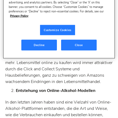
advertising, and analytics partners. By selecting “Close” or the ‘X’ on this
In dem Bericht hat Profitero sechs Faktoren identifiziert
banner, you consent to all cookies. Choose “Customize Cookies” to manage
die künftige Online-Alkohol-Verkäufe steigern werden:
preferences or “Decline” to reject non-essential cookies. For details, see our
Privacy Policy
Fortsetzung von Migration vom In-Store zum
Online-Shopping
Customize Cookies
Verbraucher empfinden es immer bequemer, das Internet
als ihr Einkaufsparadies wahrzunehmen; und dies nicht
Decline
Close
nur um Produkte einzukaufen, sondern zu recherchieren,
Preise zu überprüfen, Bewertungen zu lesen und vieles
mehr. Lebensmittel online zu kaufen wird immer attraktiver
durch die Click and Collect Systeme und
Hausbelieferungen, ganz zu schweigen von Amazons
wachsendem Eindringen in den Lebensmittelhandel.
Entstehung von Online-Alkohol-Modellen
In den letzten Jahren haben sind eine Vielzahl von Online-
Alkohol-Plattformen entstanden, die die Art und Weise,
wie die Verbrauchen einkaufen und bestellen können,